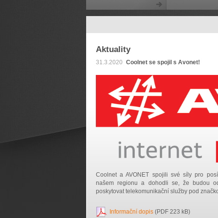
Aktuality
31.3.2020
Coolnet se spojil s Avonet!
Coolnet a AVONET spojili své síly pro posí
našem regionu a dohodli se, že budou o
poskytovat telekomunikační služby pod znač
Informační dopis
(PDF 223 kB)