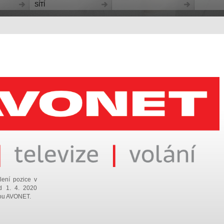
SÍTÍ
lení pozice v
d 1. 4. 2020
kou AVONET.