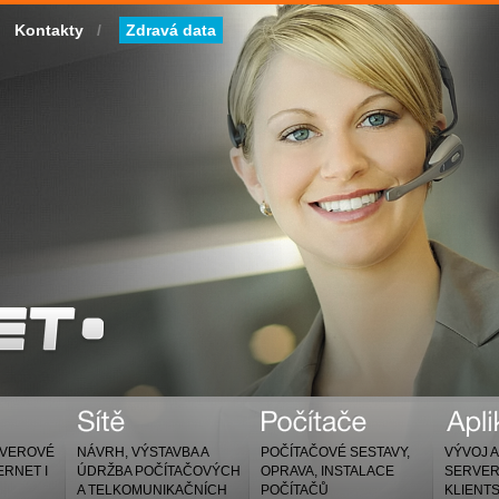
Kontakty
/
Zdravá data
RVEROVÉ
NÁVRH, VÝSTAVBA A
POČÍTAČOVÉ SESTAVY,
VÝVOJ 
ERNET I
ÚDRŽBA POČÍTAČOVÝCH
OPRAVA, INSTALACE
SERVER
A TELKOMUNIKAČNÍCH
POČÍTAČŮ
KLIENTS