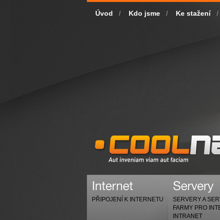
Úvod
/
Kdo jsme
/
Ke stažení
/
PŘIPOJENÍ K INTERNETU
SERVERY A SE
FARMY PRO INT
INTRANET